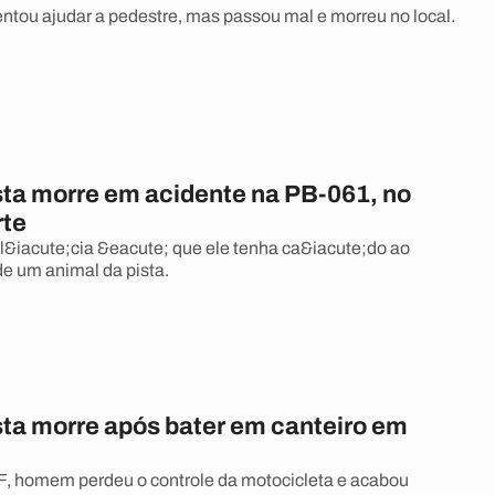
ntou ajudar a pedestre, mas passou mal e morreu no local.
sta morre em acidente na PB-061, no
rte
l&iacute;cia &eacute; que ele tenha ca&iacute;do ao
de um animal da pista.
sta morre após bater em canteiro em
, homem perdeu o controle da motocicleta e acabou