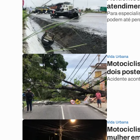
atendimen
Para especiali
podem até perd
Vida Urbana
Motociclis
dois post
Acidente acont
Vida Urbana
Motociclis
mulher e