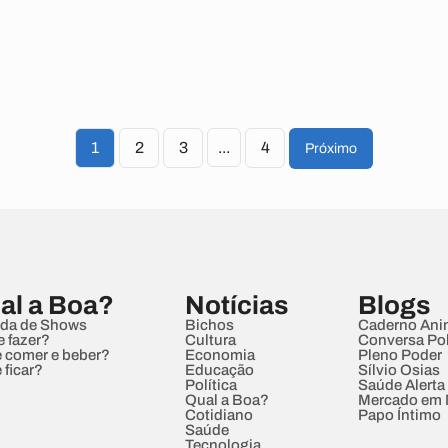
1
2
3
...
4
Próximo
al a Boa?
Notícias
Blogs
da de Shows
Bichos
Caderno Ani
e fazer?
Cultura
Conversa Pol
 comer e beber?
Economia
Pleno Poder
 ficar?
Educação
Sílvio Osias
Política
Saúde Alerta
Qual a Boa?
Mercado em
Cotidiano
Papo Íntimo
Saúde
Tecnologia