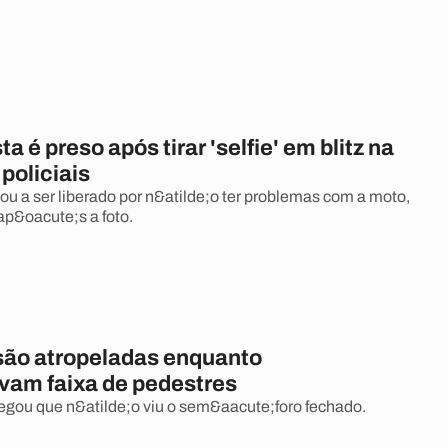
a é preso após tirar 'selfie' em blitz na
 policiais
ou a ser liberado por n&atilde;o ter problemas com a moto,
ap&oacute;s a foto.
são atropeladas enquanto
vam faixa de pedestres
legou que n&atilde;o viu o sem&aacute;foro fechado.