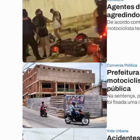
Agentes d
agredindo 
De acordo com 
motociclista te
Conversa Política
Prefeitura
motociclis
pública
Na sentença, p
foi fixada uma
Vida Urbana
Acidentes