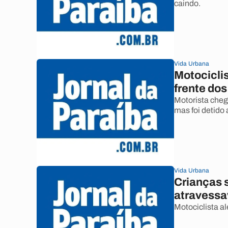
caindo.
Vida Urbana
Motociclist
frente dos
Motorista cheg
mas foi detido 
Vida Urbana
Crianças 
atravessa
Motociclista a