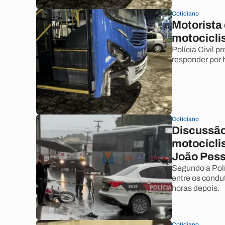
Cotidiano
Motorista 
motocicli
Polícia Civil p
responder por 
Cotidiano
Discussão
motociclis
João Pes
Segundo a Polí
entre os condut
horas depois.
Cotidiano