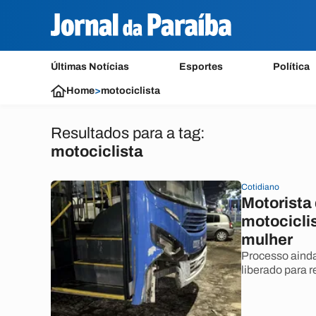
Últimas Notícias
Esportes
Política
Home
>
motociclista
Resultados para a tag:
motociclista
Cotidiano
Motorista
motociclis
mulher
Processo ainda 
liberado para 