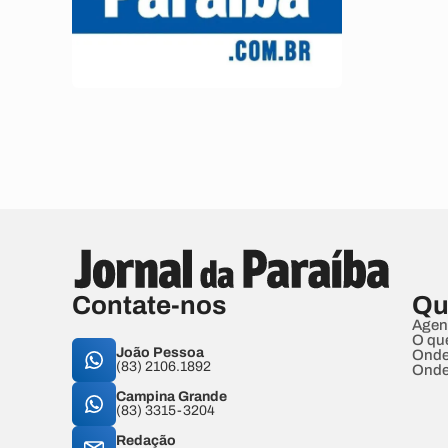
Contate-nos
Qu
Agen
O qu
João Pessoa
Onde
(83) 2106.1892
Onde
Campina Grande
(83) 3315-3204
Redação