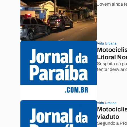
Jovem ainda te
Vida Urbana
Motocicli
Litoral No
Suspeita da po
tentar desviar 
Vida Urbana
Motocicli
viaduto
Segundo a PRF