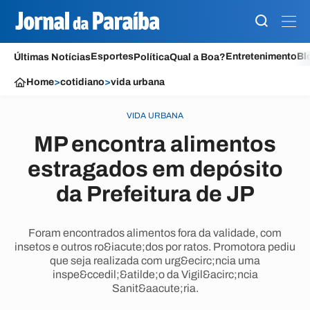
Esportes
Entretenimento
Bl
Últimas Notícias
Política
Qual a Boa?
Home
>
cotidiano
>
vida urbana
VIDA URBANA
MP encontra alimentos
estragados em depósito
da Prefeitura de JP
Foram encontrados alimentos fora da validade, com
insetos e outros ro&iacute;dos por ratos. Promotora pediu
que seja realizada com urg&ecirc;ncia uma
inspe&ccedil;&atilde;o da Vigil&acirc;ncia
Sanit&aacute;ria.