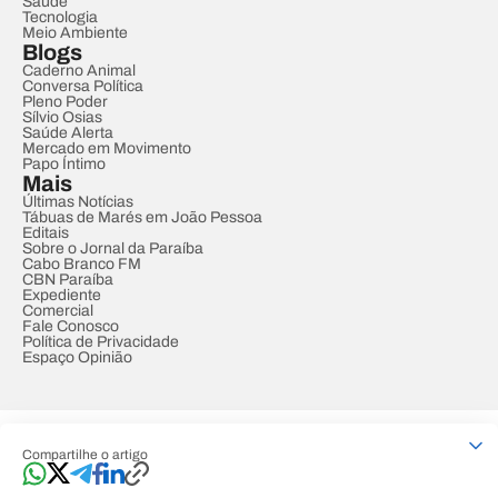
Saúde
Tecnologia
Meio Ambiente
Blogs
Caderno Animal
Conversa Política
Pleno Poder
Sílvio Osias
Saúde Alerta
Mercado em Movimento
Papo Íntimo
Mais
Últimas Notícias
Tábuas de Marés em João Pessoa
Editais
Sobre o Jornal da Paraíba
Cabo Branco FM
CBN Paraíba
Expediente
Comercial
Fale Conosco
Política de Privacidade
Espaço Opinião
© REDE PARAÍBA DE COMUNICAÇÃO
Compartilhe o artigo
Developed by
Designed by