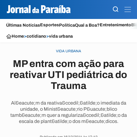
Esportes
Entretenimento
Bl
Últimas Notícias
Política
Qual a Boa?
Home
>
cotidiano
>
vida urbana
VIDA URBANA
MP entra com ação para
reativar UTI pediátrica do
Trauma
Al&eacute;m da reativa&ccedil;&atilde;o imediata da
unidade, o Minist&eacute;rio P&uacute;blico
tamb&eacute;m quer a regulariza&ccedil;&atilde;o da
escala de plant&atilde;o dos m&eacute;dicos.