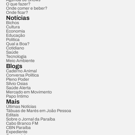
O que fazer?
Onde comer e beber?
Onde ficar?
Notícias
Bichos
Cultura
Economia
Educação
Política
Qual a Boa?
Cotidiano
Saúde
Tecnologia
Meio Ambiente
Blogs
Caderno Animal
Conversa Política
Pleno Poder
Sílvio Osias
Saúde Alerta
Mercado em Movimento
Papo Íntimo
Mais
Últimas Notícias
Tábuas de Marés em João Pessoa
Editais
Sobre o Jornal da Paraíba
Cabo Branco FM
CBN Paraíba
Expediente