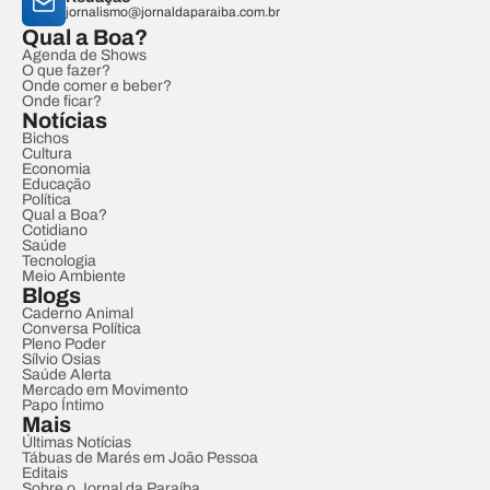
jornalismo@jornaldaparaiba.com.br
Qual a Boa?
Agenda de Shows
O que fazer?
Onde comer e beber?
Onde ficar?
Notícias
Bichos
Cultura
Economia
Educação
Política
Qual a Boa?
Cotidiano
Saúde
Tecnologia
Meio Ambiente
Blogs
Caderno Animal
Conversa Política
Pleno Poder
Sílvio Osias
Saúde Alerta
Mercado em Movimento
Papo Íntimo
Mais
Últimas Notícias
Tábuas de Marés em João Pessoa
Editais
Sobre o Jornal da Paraíba