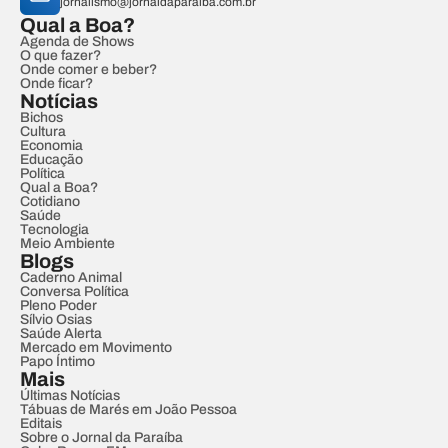
jornalismo@jornaldaparaiba.com.br
Qual a Boa?
Agenda de Shows
O que fazer?
Onde comer e beber?
Onde ficar?
Notícias
Bichos
Cultura
Economia
Educação
Política
Qual a Boa?
Cotidiano
Saúde
Tecnologia
Meio Ambiente
Blogs
Caderno Animal
Conversa Política
Pleno Poder
Sílvio Osias
Saúde Alerta
Mercado em Movimento
Papo Íntimo
Mais
Últimas Notícias
Tábuas de Marés em João Pessoa
Editais
Sobre o Jornal da Paraíba