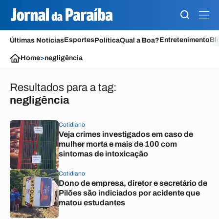
Esportes
Entretenimento
Bl
Últimas Notícias
Política
Qual a Boa?
Home
>
negligência
Resultados para a tag:
negligência
Cotidiano
Veja crimes investigados em caso de
mulher morta e mais de 100 com
sintomas de intoxicação
Cotidiano
Dono de empresa, diretor e secretário de
Pilões são indiciados por acidente que
matou estudantes