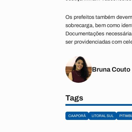
Os prefeitos também devem 
sobrecarga, bem como identi
Documentações necessárias
ser providenciadas com cel
Bruna Couto
Tags
CAAPORÃ
LITORAL SUL
PITIMB