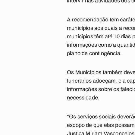
intervir nas atividades dos
A recomendação tem caráter
municípios aos quais a rec
municípios têm até 10 dias 
informações como a quantid
plano de contingência.
Os Municípios também devem
funerários adoeçam, e a ca
informações sobre os faleci
necessidade.
“Os serviços sociais deverã
escopo de que elas possam 
Justiça Miriam Vasconcelos