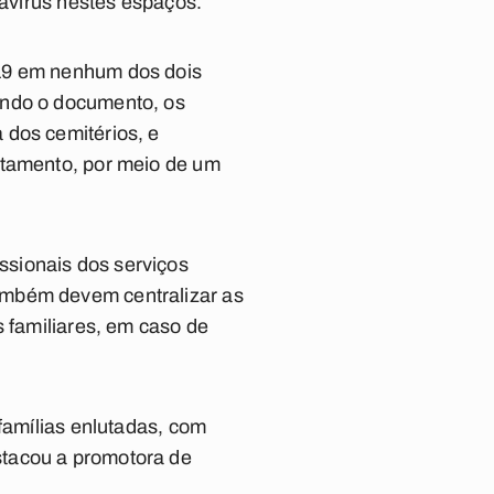
navírus nestes espaços.
-19 em nenhum dos dois
undo o documento, os
 dos cemitérios, e
ltamento, por meio de um
ssionais dos serviços
ambém devem centralizar as
s familiares, em caso de
 famílias enlutadas, com
stacou a promotora de