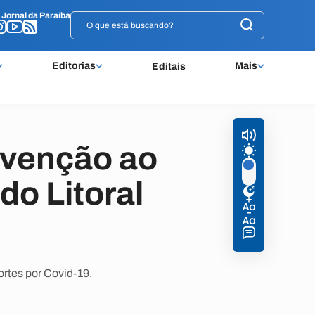
o
o
Jornal da Paraíba
Jornal da Paraíba
Editorias
Mais
Editais
venção ao
do Litoral
rtes por Covid-19.