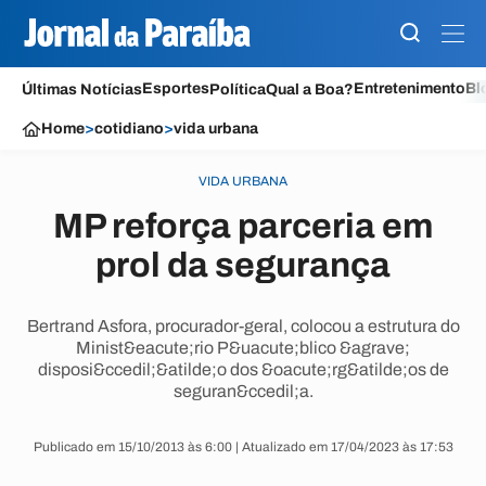
Esportes
Entretenimento
Bl
Últimas Notícias
Política
Qual a Boa?
Home
>
cotidiano
>
vida urbana
VIDA URBANA
MP reforça parceria em
prol da segurança
Bertrand Asfora, procurador-geral, colocou a estrutura do
Minist&eacute;rio P&uacute;blico &agrave;
disposi&ccedil;&atilde;o dos &oacute;rg&atilde;os de
seguran&ccedil;a.
Publicado em 15/10/2013 às 6:00 | Atualizado em 17/04/2023 às 17:53