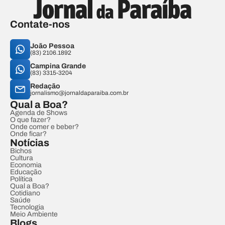
Contate-nos
João Pessoa
(83) 2106.1892
Campina Grande
(83) 3315-3204
Redação
jornalismo@jornaldaparaiba.com.br
Qual a Boa?
Agenda de Shows
O que fazer?
Onde comer e beber?
Onde ficar?
Notícias
Bichos
Cultura
Economia
Educação
Política
Qual a Boa?
Cotidiano
Saúde
Tecnologia
Meio Ambiente
Blogs