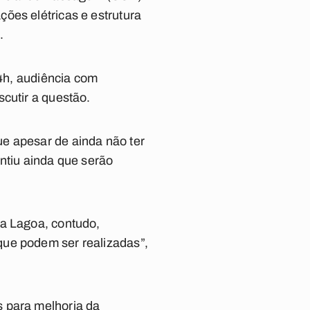
ões elétricas e estrutura
.
14h, audiência com
cutir a questão.
e apesar de ainda não ter
antiu ainda que serão
da Lagoa, contudo,
que podem ser realizadas”,
s para melhoria da