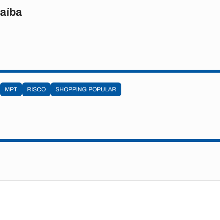
raíba
MPT
RISCO
SHOPPING POPULAR