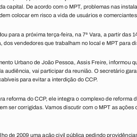
a capital. De acordo com o MPT, problemas nas instalaç
odem colocar em risco a vida de usuários e comerciantes
u para a próxima terça-feira, na 7ª Vara, a partir das 
a, dos vendedores que trabalham no local e MPT para dis
mento Urbano de João Pessoa, Assis Freire, informou qu
 da audiência, vai participar da reunião. O secretário gar
bíveis para evitar a interdição do CCP.
ra reforma do CCP, ele integra o complexo de reforma 
em ser corrigidas. Vamos discutir com o MPT as ações 
ho de 2009 uma ação civil pública pedindo providência