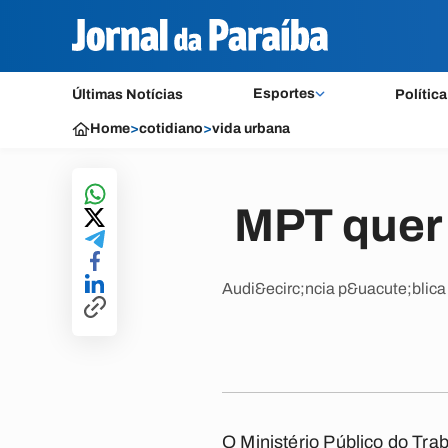
Esportes
Últimas Notícias
Política
Home
>
cotidiano
>
vida urbana
MPT quer 
Audi&ecirc;ncia p&uacute;blica
O Ministério Público do Tr