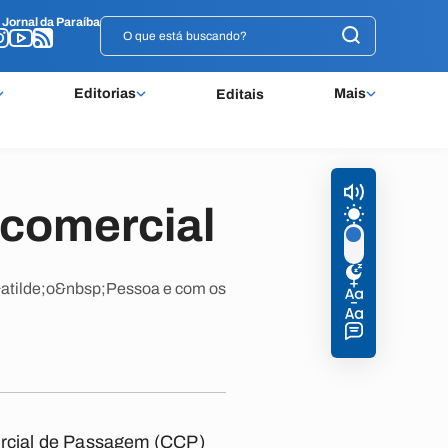
o
o
Jornal da Paraíba
Jornal da Paraíba
Editorias
Mais
Editais
 comercial
o&atilde;o&nbsp;Pessoa e com os
mercial de Passagem (CCP)