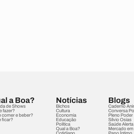
al a Boa?
Notícias
Blogs
da de Shows
Bichos
Caderno Ani
e fazer?
Cultura
Conversa Pol
 comer e beber?
Economia
Pleno Poder
 ficar?
Educação
Sílvio Osias
Política
Saúde Alerta
Qual a Boa?
Mercado em
Cotidiano
Papo Íntimo