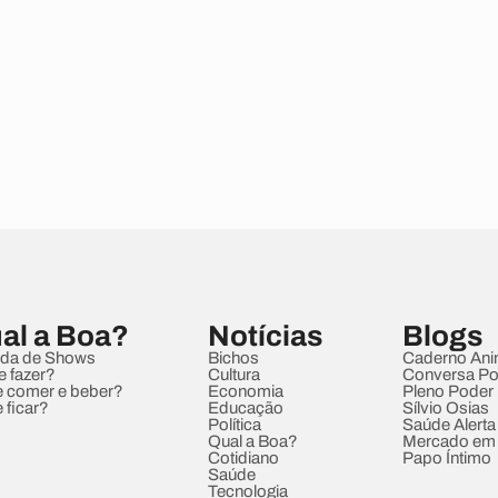
al a Boa?
Notícias
Blogs
da de Shows
Bichos
Caderno Ani
e fazer?
Cultura
Conversa Pol
 comer e beber?
Economia
Pleno Poder
 ficar?
Educação
Sílvio Osias
Política
Saúde Alerta
Qual a Boa?
Mercado em
Cotidiano
Papo Íntimo
Saúde
Tecnologia