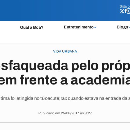
Siga 
Siga 
Entretenimento
Blogs
Qual a Boa?
VIDA URBANA
esfaqueada pelo próp
em frente a academi
tima foi atingida no t&oacute;rax quando estava na entrada da
Publicado em 25/08/2017 às 8:27