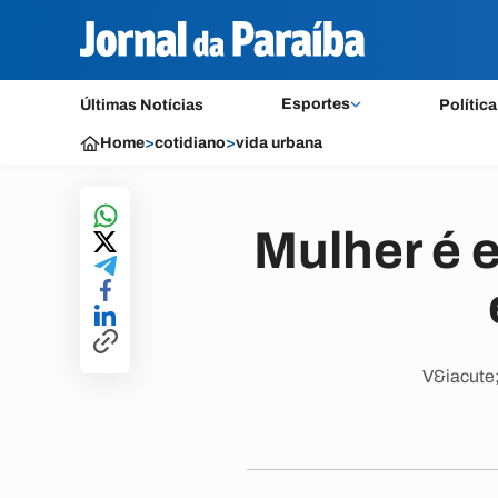
Esportes
Últimas Notícias
Política
Home
>
cotidiano
>
vida urbana
Mulher é 
V&iacute;