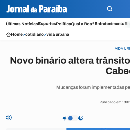
Esportes
Entretenimento
Bl
Últimas Notícias
Política
Qual a Boa?
Home
>
cotidiano
>
vida urbana
VIDA U
Novo binário altera trânsit
Cabe
Mudanças foram implementadas pela p
Publicado em 13/0