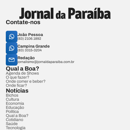
Contate-nos
João Pessoa
(83) 2106.1892
Campina Grande
(83) 3315-3204
Redação
jornalismo@jornaldaparaiba.com.br
Qual a Boa?
Agenda de Shows
O que fazer?
Onde comer e beber?
Onde ficar?
Notícias
Bichos
Cultura
Economia
Educação
Política
Qual a Boa?
Cotidiano
Saúde
Tecnologia