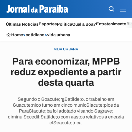
Esportes
Entretenimento
Bl
Últimas Notícias
Política
Qual a Boa?
Home
>
cotidiano
>
vida urbana
VIDA URBANA
Para economizar, MPPB
reduz expediente a partir
desta quarta
Segundo o &oacute;rg&atilde;o, o trabalho em
&uacute;nico turno em cinco munic&iacute;pios da
Para&iacute;ba foi adotado visando &agrave;
diminui&ccedil;&atilde;o com gastos relativos a energia
el&eacute;trica.