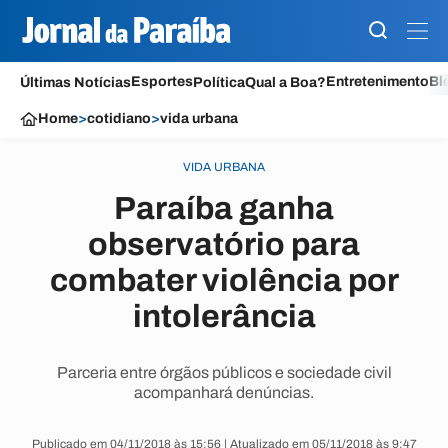
Esportes
Entretenimento
Bl
Últimas Notícias
Política
Qual a Boa?
Home
>
cotidiano
>
vida urbana
VIDA URBANA
Paraíba ganha
observatório para
combater violência por
intolerância
Parceria entre órgãos públicos e sociedade civil
acompanhará denúncias.
Publicado em 04/11/2018 às 15:56 | Atualizado em 05/11/2018 às 9:47