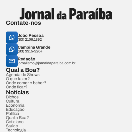
Contate-nos
João Pessoa
(83) 2106.1892
Campina Grande
(83) 3315-3204
Redação
jornalismo@jornaldaparaiba.com.br
Qual a Boa?
Agenda de Shows
O que fazer?
Onde comer e beber?
Onde ficar?
Notícias
Bichos
Cultura
Economia
Educação
Política
Qual a Boa?
Cotidiano
Saúde
Tecnologia