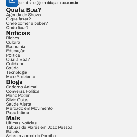
jornalismo@jornaldaparaiba.com.br
Qual a Boa?
Agenda de Shows
O que fazer?
Onde comer e beber?
Onde ficar?
Notícias
Bichos
Cultura
Economia
Educação
Política
Qual a Boa?
Cotidiano
Saúde
Tecnologia
Meio Ambiente
Blogs
Caderno Animal
Conversa Política
Pleno Poder
Sílvio Osias
Saúde Alerta
Mercado em Movimento
Papo Íntimo
Mais
Últimas Notícias
Tábuas de Marés em João Pessoa
Editais
Sobre o Jornal da Paraíba