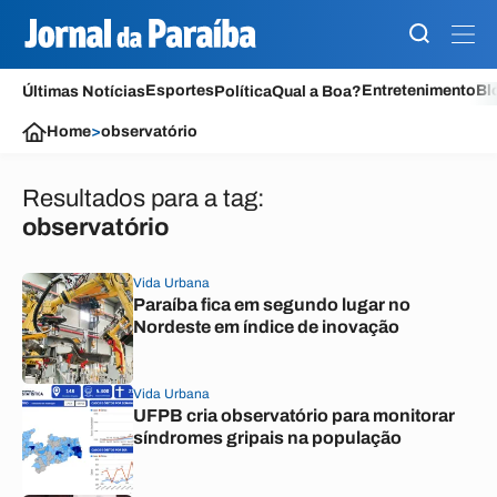
Esportes
Entretenimento
Bl
Últimas Notícias
Política
Qual a Boa?
Home
>
observatório
Resultados para a tag:
observatório
Vida Urbana
Paraíba fica em segundo lugar no
Nordeste em índice de inovação
Vida Urbana
UFPB cria observatório para monitorar
síndromes gripais na população