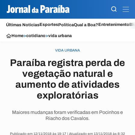
Esportes
Entretenimento
Bl
Últimas Notícias
Política
Qual a Boa?
Home
>
cotidiano
>
vida urbana
VIDA URBANA
Paraíba registra perda de
vegetação natural e
aumento de atividades
exploratórias
Maiores mudanças foram verificadas em Pocinhos e
Riacho dos Cavalos.
Publicado em 12/11/2018 às 19:17 | Atualizado em 13/11/2018 às 8:32