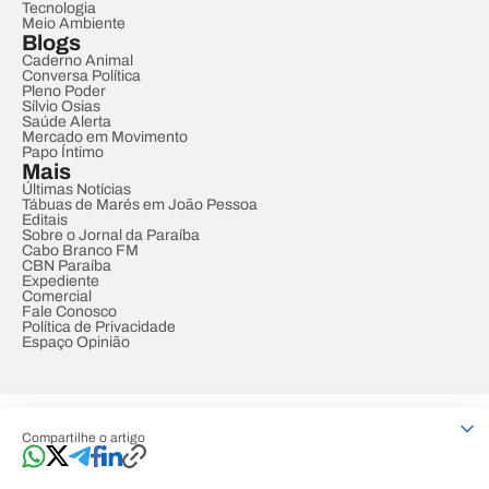
Tecnologia
Meio Ambiente
Blogs
Caderno Animal
Conversa Política
Pleno Poder
Sílvio Osias
Saúde Alerta
Mercado em Movimento
Papo Íntimo
Mais
Últimas Notícias
Tábuas de Marés em João Pessoa
Editais
Sobre o Jornal da Paraíba
Cabo Branco FM
CBN Paraíba
Expediente
Comercial
Fale Conosco
Política de Privacidade
Espaço Opinião
© REDE PARAÍBA DE COMUNICAÇÃO
Compartilhe o artigo
Developed by
Designed by