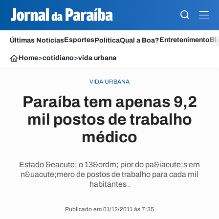
Esportes
Entretenimento
Bl
Últimas Notícias
Política
Qual a Boa?
Home
>
cotidiano
>
vida urbana
VIDA URBANA
Paraíba tem apenas 9,2
mil postos de trabalho
médico
Estado &eacute; o 13&ordm; pior do pa&iacute;s em
n&uacute;mero de postos de trabalho para cada mil
habitantes .
Publicado em 01/12/2011 às 7:35