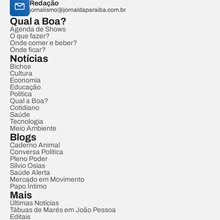
Redação
jornalismo@jornaldaparaiba.com.br
Qual a Boa?
Agenda de Shows
O que fazer?
Onde comer e beber?
Onde ficar?
Notícias
Bichos
Cultura
Economia
Educação
Política
Qual a Boa?
Cotidiano
Saúde
Tecnologia
Meio Ambiente
Blogs
Caderno Animal
Conversa Política
Pleno Poder
Sílvio Osias
Saúde Alerta
Mercado em Movimento
Papo Íntimo
Mais
Últimas Notícias
Tábuas de Marés em João Pessoa
Editais