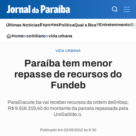
Esportes
Entretenimento
Bl
Últimas Notícias
Política
Qual a Boa?
Home
>
cotidiano
>
vida urbana
VIDA URBANA
Paraíba tem menor
repasse de recursos do
Fundeb
Para&iacute;ba vai receber recursos da ordem de&nbsp;
R$ 9.916.319,40 do montante da parcela repassada pela
Uni&atilde;o.
Publicado em 03/05/2012 às 6:30