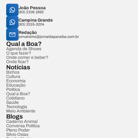
João Pessoa
(83) 2106.1892
Campina Grande
(83) 3315-3204
Redação
jornalismo@jornaldaparaiba.com.br
Qual a Boa?
Agenda de Shows
O que fazer?
Onde comer e beber?
Onde ficar?
Notícias
Bichos
Cultura
Economia
Educação
Política
Qual a Boa?
Cotidiano
Saúde
Tecnologia
Meio Ambiente
Blogs
Caderno Animal
Conversa Política
Pleno Poder
Sílvio Osias