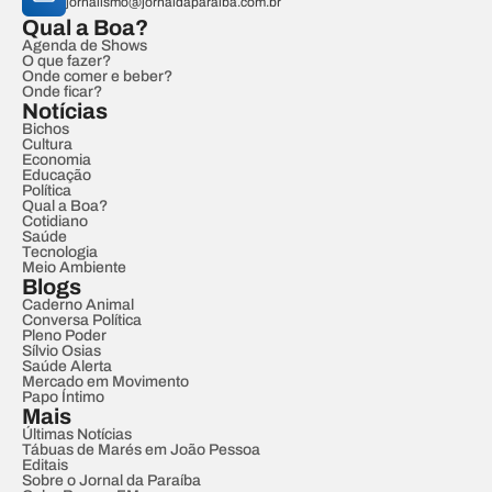
jornalismo@jornaldaparaiba.com.br
Qual a Boa?
Agenda de Shows
O que fazer?
Onde comer e beber?
Onde ficar?
Notícias
Bichos
Cultura
Economia
Educação
Política
Qual a Boa?
Cotidiano
Saúde
Tecnologia
Meio Ambiente
Blogs
Caderno Animal
Conversa Política
Pleno Poder
Sílvio Osias
Saúde Alerta
Mercado em Movimento
Papo Íntimo
Mais
Últimas Notícias
Tábuas de Marés em João Pessoa
Editais
Sobre o Jornal da Paraíba