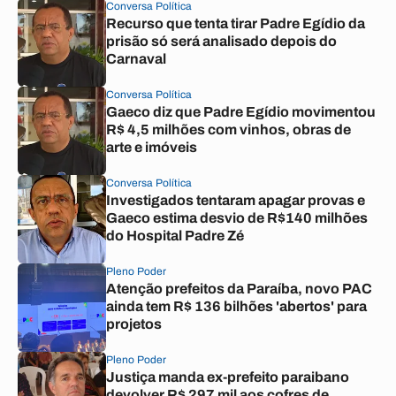
Conversa Política
Recurso que tenta tirar Padre Egídio da
prisão só será analisado depois do
Carnaval
Conversa Política
Gaeco diz que Padre Egídio movimentou
R$ 4,5 milhões com vinhos, obras de
arte e imóveis
Conversa Política
Investigados tentaram apagar provas e
Gaeco estima desvio de R$140 milhões
do Hospital Padre Zé
Pleno Poder
Atenção prefeitos da Paraíba, novo PAC
ainda tem R$ 136 bilhões 'abertos' para
projetos
Pleno Poder
Justiça manda ex-prefeito paraibano
devolver R$ 297 mil aos cofres de