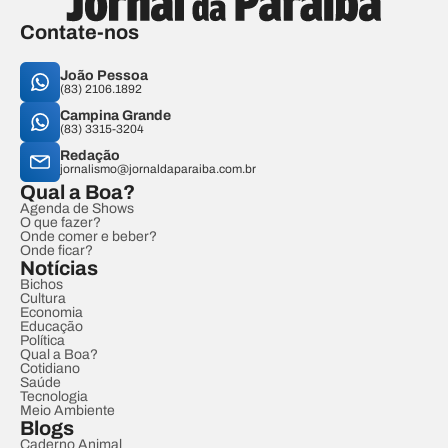
Contate-nos
João Pessoa
(83) 2106.1892
Campina Grande
(83) 3315-3204
Redação
jornalismo@jornaldaparaiba.com.br
Qual a Boa?
Agenda de Shows
O que fazer?
Onde comer e beber?
Onde ficar?
Notícias
Bichos
Cultura
Economia
Educação
Política
Qual a Boa?
Cotidiano
Saúde
Tecnologia
Meio Ambiente
Blogs
Caderno Animal