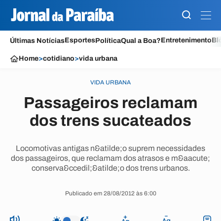
Esportes
Entretenimento
Bl
Últimas Notícias
Política
Qual a Boa?
Home
>
cotidiano
>
vida urbana
VIDA URBANA
Passageiros reclamam
dos trens sucateados
Locomotivas antigas n&atilde;o suprem necessidades
dos passageiros, que reclamam dos atrasos e m&aacute;
conserva&ccedil;&atilde;o dos trens urbanos.
Publicado em 28/08/2012 às 6:00