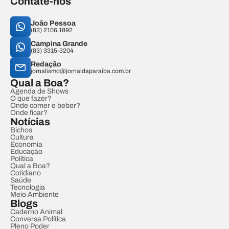
Contate-nos
João Pessoa
(83) 2106.1892
Campina Grande
(83) 3315-3204
Redação
jornalismo@jornaldaparaiba.com.br
Qual a Boa?
Agenda de Shows
O que fazer?
Onde comer e beber?
Onde ficar?
Notícias
Bichos
Cultura
Economia
Educação
Política
Qual a Boa?
Cotidiano
Saúde
Tecnologia
Meio Ambiente
Blogs
Caderno Animal
Conversa Política
Pleno Poder