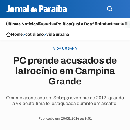
Esportes
Entretenimento
Bl
Últimas Notícias
Política
Qual a Boa?
Home
>
cotidiano
>
vida urbana
VIDA URBANA
PC prende acusados de
latrocínio em Campina
Grande
O crime aconteceu em &nbsp;novembro de 2012, quando
a v&iacute;tima foi esfaqueada durante um assalto.
Publicado em 20/08/2014 às 9:51