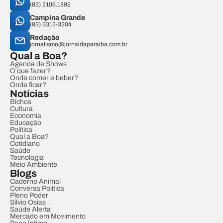
(83) 2106.1892
Campina Grande
(83) 3315-3204
Redação
jornalismo@jornaldaparaiba.com.br
Qual a Boa?
Agenda de Shows
O que fazer?
Onde comer e beber?
Onde ficar?
Notícias
Bichos
Cultura
Economia
Educação
Política
Qual a Boa?
Cotidiano
Saúde
Tecnologia
Meio Ambiente
Blogs
Caderno Animal
Conversa Política
Pleno Poder
Sílvio Osias
Saúde Alerta
Mercado em Movimento