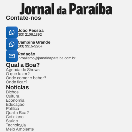
Contate-nos
João Pessoa
(83) 2106.1892
Campina Grande
(83) 3315-3204
Redação
jornalismo@jornaldaparaiba.com.br
Qual a Boa?
Agenda de Shows
O que fazer?
Onde comer e beber?
Onde ficar?
Notícias
Bichos
Cultura
Economia
Educação
Política
Qual a Boa?
Cotidiano
Saúde
Tecnologia
Meio Ambiente