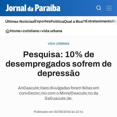
Esportes
Entretenimento
Bl
Últimas Notícias
Política
Qual a Boa?
Home
>
cotidiano
>
vida urbana
VIDA URBANA
Pesquisa: 10% de
desempregados sofrem de
depressão
An&aacute;lises divulgadas foram feitas em
conv&ecirc;nio com o Minist&eacute;rio da
Sa&uacute;de.
Publicado em 30/06/2016 às 13:41