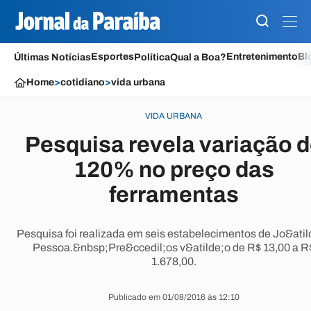
Esportes
Entretenimento
Bl
Últimas Notícias
Política
Qual a Boa?
Home
>
cotidiano
>
vida urbana
VIDA URBANA
Pesquisa revela variação 
120% no preço das
ferramentas
Pesquisa foi realizada em seis estabelecimentos de Jo&atil
Pessoa.&nbsp;Pre&ccedil;os v&atilde;o de R$ 13,00 a R
1.678,00.
Publicado em 01/08/2016 às 12:10