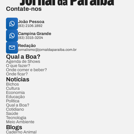
Contate-nos
João Pessoa
(83) 2106.1892
Campina Grande
(83) 3315-3204
Redação
jornalismo@jornaldaparaiba.com.br
Qual a Boa?
Agenda de Shows
O que fazer?
Onde comer e beber?
Onde ficar?
Notícias
Bichos
Cultura
Economia
Educação
Política
Qual a Boa?
Cotidiano
Saúde
Tecnologia
Meio Ambiente
Blogs
Caderno Animal