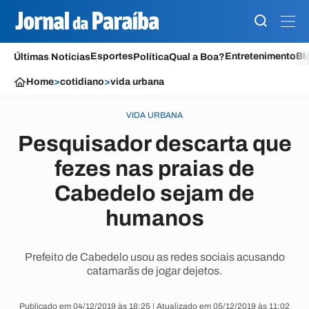
Esportes
Entretenimento
Bl
Últimas Notícias
Política
Qual a Boa?
Home
>
cotidiano
>
vida urbana
VIDA URBANA
Pesquisador descarta que
fezes nas praias de
Cabedelo sejam de
humanos
Prefeito de Cabedelo usou as redes sociais acusando
catamarãs de jogar dejetos.
Publicado em 04/12/2019 às 18:25 | Atualizado em 05/12/2019 às 11:02