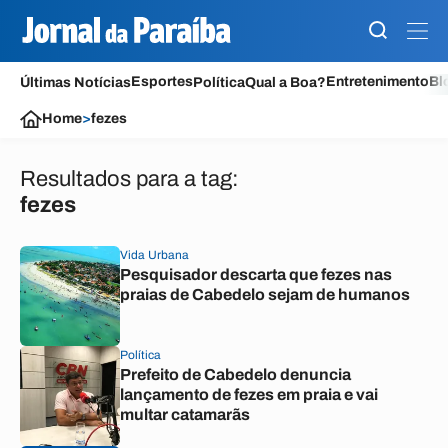
Esportes
Entretenimento
Bl
Últimas Notícias
Política
Qual a Boa?
Home
>
fezes
Resultados para a tag:
fezes
Vida Urbana
Pesquisador descarta que fezes nas
praias de Cabedelo sejam de humanos
Política
Prefeito de Cabedelo denuncia
lançamento de fezes em praia e vai
multar catamarãs