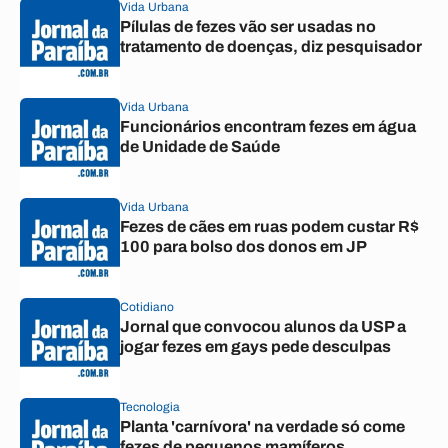
Vida Urbana
Pílulas de fezes vão ser usadas no
tratamento de doenças, diz pesquisador
Vida Urbana
Funcionários encontram fezes em água
de Unidade de Saúde
Vida Urbana
Fezes de cães em ruas podem custar R$
100 para bolso dos donos em JP
Cotidiano
Jornal que convocou alunos da USP a
jogar fezes em gays pede desculpas
Tecnologia
Planta 'carnívora' na verdade só come
fezes de pequenos mamíferos