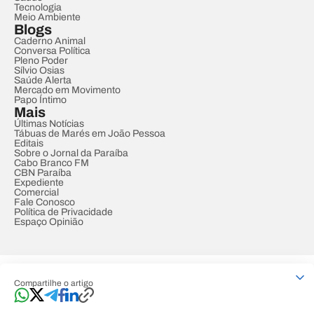
Tecnologia
Meio Ambiente
Blogs
Caderno Animal
Conversa Política
Pleno Poder
Sílvio Osias
Saúde Alerta
Mercado em Movimento
Papo Íntimo
Mais
Últimas Notícias
Tábuas de Marés em João Pessoa
Editais
Sobre o Jornal da Paraíba
Cabo Branco FM
CBN Paraíba
Expediente
Comercial
Fale Conosco
Política de Privacidade
Espaço Opinião
© REDE PARAÍBA DE COMUNICAÇÃO
Compartilhe o artigo
Developed by
Designed by