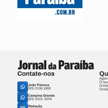
Contate-nos
Qu
Agen
O qu
João Pessoa
Onde
(83) 2106.1892
Onde
Campina Grande
(83) 3315-3204
Redação