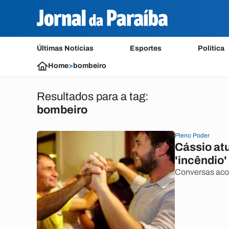
Últimas Notícias
Esportes
Política
Home
>
bombeiro
Resultados para a tag:
bombeiro
Pleno Poder
Cássio at
'incêndio'
Conversas aco