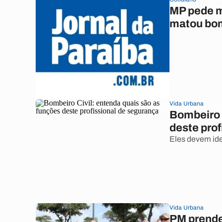
MP pede m
matou bom
Vida Urbana
Bombeiro 
deste pro
Eles devem iden
Vida Urbana
PM prende