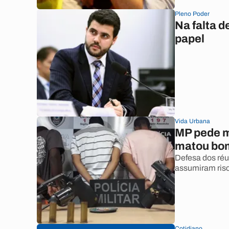
Pleno Poder
Na falta 
papel
Vida Urbana
MP pede m
matou bom
Defesa dos réu
assumiram risc
Cotidiano