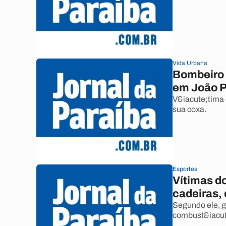
Vida Urbana
Bombeiro f
em João 
V&iacute;tima 
sua coxa.
Esportes
Vítimas d
cadeiras,
Segundo ele, g
combust&iacute