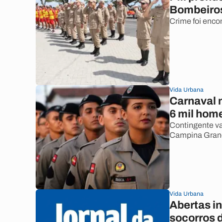
Bombeiro
Crime foi enco
Vida Urbana
Carnaval 
6 mil hom
Contingente va
Campina Grand
Vida Urbana
Abertas i
socorros 