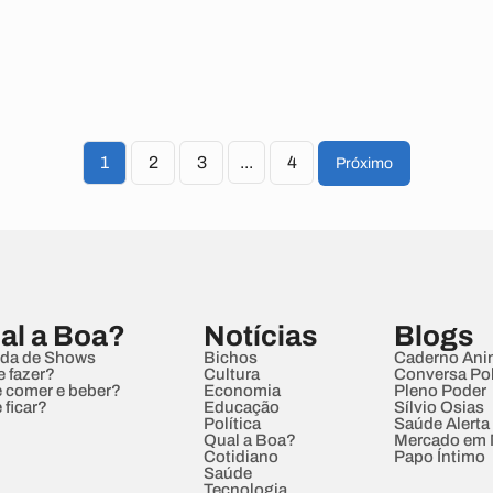
1
2
3
...
4
Próximo
al a Boa?
Notícias
Blogs
da de Shows
Bichos
Caderno Ani
e fazer?
Cultura
Conversa Pol
 comer e beber?
Economia
Pleno Poder
 ficar?
Educação
Sílvio Osias
Política
Saúde Alerta
Qual a Boa?
Mercado em
Cotidiano
Papo Íntimo
Saúde
Tecnologia