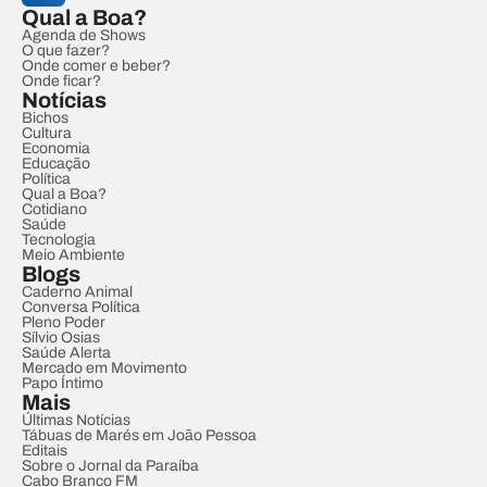
Qual a Boa?
Agenda de Shows
O que fazer?
Onde comer e beber?
Onde ficar?
Notícias
Bichos
Cultura
Economia
Educação
Política
Qual a Boa?
Cotidiano
Saúde
Tecnologia
Meio Ambiente
Blogs
Caderno Animal
Conversa Política
Pleno Poder
Sílvio Osias
Saúde Alerta
Mercado em Movimento
Papo Íntimo
Mais
Últimas Notícias
Tábuas de Marés em João Pessoa
Editais
Sobre o Jornal da Paraíba
Cabo Branco FM