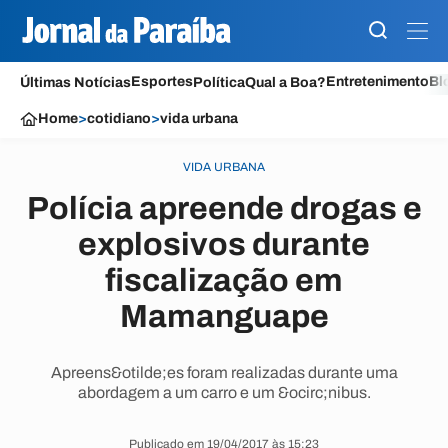
Esportes
Entretenimento
Bl
Últimas Notícias
Política
Qual a Boa?
Home
>
cotidiano
>
vida urbana
VIDA URBANA
Polícia apreende drogas e
explosivos durante
fiscalização em
Mamanguape
Apreens&otilde;es foram realizadas durante uma
abordagem a um carro e um &ocirc;nibus.
Publicado em 19/04/2017 às 15:23