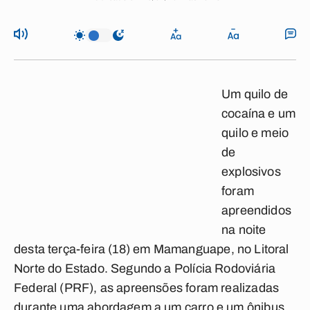
Um quilo de
cocaína e um
quilo e meio
de
explosivos
foram
apreendidos
na noite
desta terça-feira (18) em
Mamanguape
, no Litoral
Norte do Estado. Segundo a Polícia Rodoviária
Federal (PRF), as apreensões foram realizadas
durante uma abordagem a um carro e um ônibus