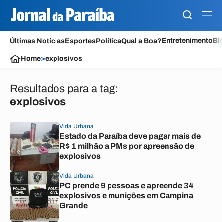
Entretenimento
Bl
Últimas Notícias
Esportes
Política
Qual a Boa?
Home
>
explosivos
Resultados para a tag:
explosivos
Vida Urbana
Estado da Paraíba deve pagar mais de
R$ 1 milhão a PMs por apreensão de
explosivos
Vida Urbana
PC prende 9 pessoas e apreende 34
explosivos e munições em Campina
Grande