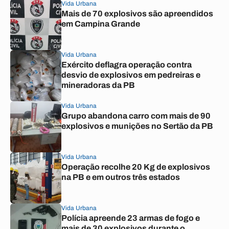
Vida Urbana
Mais de 70 explosivos são apreendidos
em Campina Grande
Vida Urbana
Exército deflagra operação contra
desvio de explosivos em pedreiras e
mineradoras da PB
Vida Urbana
Grupo abandona carro com mais de 90
explosivos e munições no Sertão da PB
Vida Urbana
Operação recolhe 20 Kg de explosivos
na PB e em outros três estados
Vida Urbana
Polícia apreende 23 armas de fogo e
mais de 30 explosivos durante o