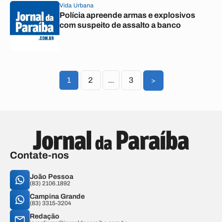
Vida Urbana
Polícia apreende armas e explosivos
com suspeito de assalto a banco
1
2
...
3
>
Contate-nos
João Pessoa
(83) 2106.1892
Campina Grande
(83) 3315-3204
Redação