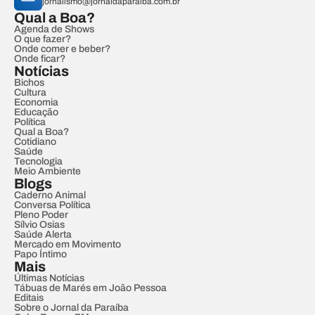
jornalismo@jornaldaparaiba.com.br
Qual a Boa?
Agenda de Shows
O que fazer?
Onde comer e beber?
Onde ficar?
Notícias
Bichos
Cultura
Economia
Educação
Política
Qual a Boa?
Cotidiano
Saúde
Tecnologia
Meio Ambiente
Blogs
Caderno Animal
Conversa Política
Pleno Poder
Sílvio Osias
Saúde Alerta
Mercado em Movimento
Papo Íntimo
Mais
Últimas Notícias
Tábuas de Marés em João Pessoa
Editais
Sobre o Jornal da Paraíba