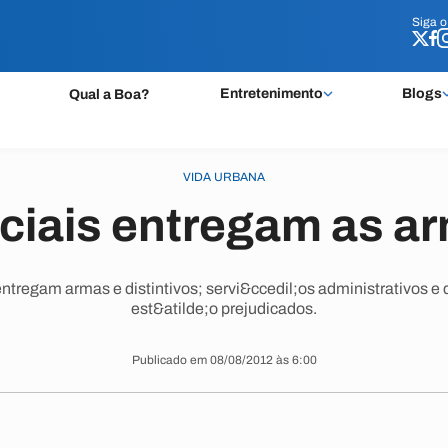
Siga 
Siga 
Entretenimento
Blogs
Qual a Boa?
VIDA URBANA
iciais entregam as a
entregam armas e distintivos; servi&ccedil;os administrativos e
est&atilde;o prejudicados.
Publicado em 08/08/2012 às 6:00