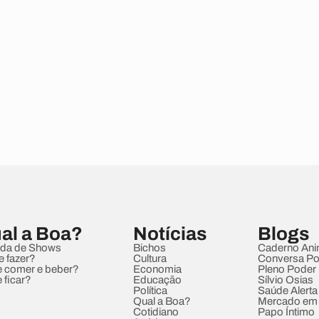
al a Boa?
Notícias
Blogs
da de Shows
Bichos
Caderno Ani
e fazer?
Cultura
Conversa Pol
 comer e beber?
Economia
Pleno Poder
 ficar?
Educação
Sílvio Osias
Política
Saúde Alerta
Qual a Boa?
Mercado em
Cotidiano
Papo Íntimo