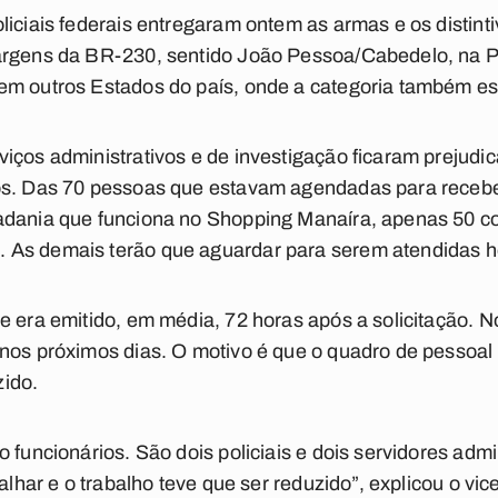
liciais federais entregaram ontem as armas e os distint
argens da BR-230, sentido João Pessoa/Cabedelo, na Pa
em outros Estados do país, onde a categoria também es
iços administrativos e de investigação ficaram prejudic
os. Das 70 pessoas que estavam agendadas para recebe
adania que funciona no Shopping Manaíra, apenas 50 co
As demais terão que aguardar para serem atendidas h
e era emitido, em média, 72 horas após a solicitação. N
nos próximos dias. O motivo é que o quadro de pessoal
ido.
 funcionários. São dois policiais e dois servidores admi
balhar e o trabalho teve que ser reduzido”, explicou o vi