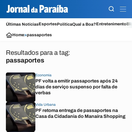
Esportes
Entretenimento
Bl
Últimas Notícias
Política
Qual a Boa?
Home
>
passaportes
Resultados para a tag:
passaportes
Economia
PF volta a emitir passaportes após 24
dias de serviço suspenso por falta de
verbas
Vida Urbana
PF retoma entrega de passaportes na
Casa da Cidadania do Manaíra Shopping