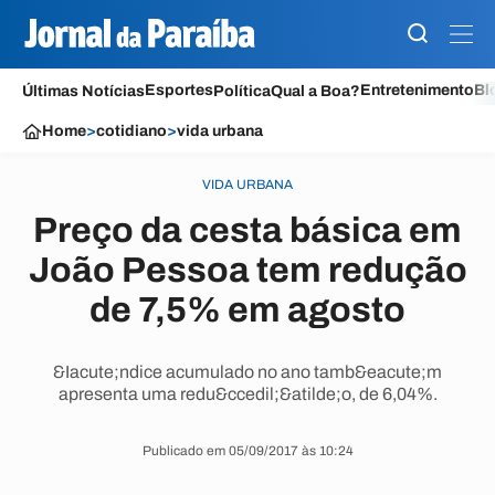
Esportes
Entretenimento
Bl
Últimas Notícias
Política
Qual a Boa?
Home
>
cotidiano
>
vida urbana
VIDA URBANA
Preço da cesta básica em
João Pessoa tem redução
de 7,5% em agosto
&Iacute;ndice acumulado no ano tamb&eacute;m
apresenta uma redu&ccedil;&atilde;o, de 6,04%.
Publicado em 05/09/2017 às 10:24