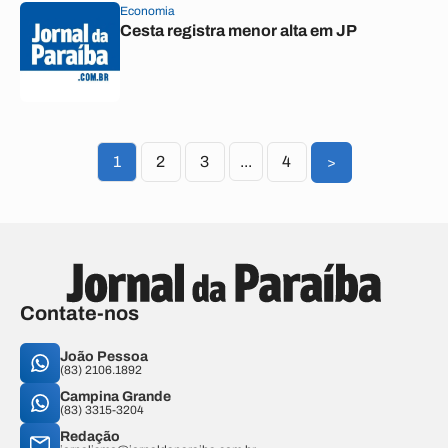
Economia
Cesta registra menor alta em JP
1
2
3
...
4
>
Contate-nos
João Pessoa
(83) 2106.1892
Campina Grande
(83) 3315-3204
Redação