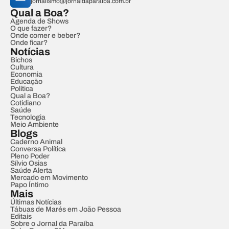
jornalismo@jornaldaparaiba.com.br
Qual a Boa?
Agenda de Shows
O que fazer?
Onde comer e beber?
Onde ficar?
Notícias
Bichos
Cultura
Economia
Educação
Política
Qual a Boa?
Cotidiano
Saúde
Tecnologia
Meio Ambiente
Blogs
Caderno Animal
Conversa Política
Pleno Poder
Sílvio Osias
Saúde Alerta
Mercado em Movimento
Papo Íntimo
Mais
Últimas Notícias
Tábuas de Marés em João Pessoa
Editais
Sobre o Jornal da Paraíba