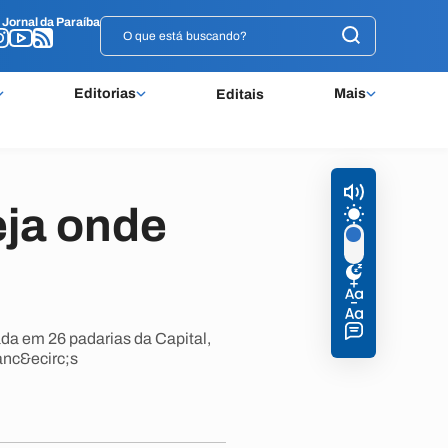
o
o
Jornal da Paraíba
Jornal da Paraíba
Editorias
Mais
Editais
eja onde
o
da em 26 padarias da Capital,
anc&ecirc;s