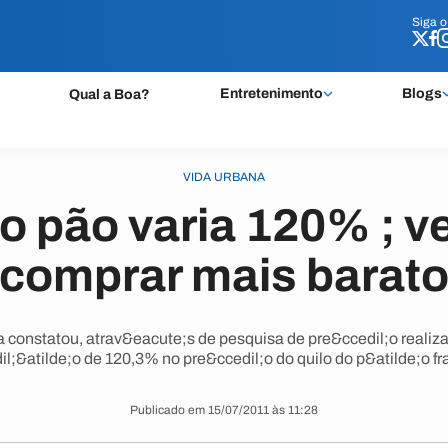
Siga 
Siga 
Entretenimento
Blogs
Qual a Boa?
VIDA URBANA
o pão varia 120% ; v
comprar mais barat
 constatou, atrav&eacute;s de pesquisa de pre&ccedil;o realiza
il;&atilde;o de 120,3% no pre&ccedil;o do quilo do p&atilde;o fr
Publicado em 15/07/2011 às 11:28