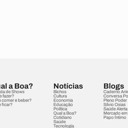
al a Boa?
Notícias
Blogs
da de Shows
Bichos
Caderno Ani
e fazer?
Cultura
Conversa Pol
 comer e beber?
Economia
Pleno Poder
 ficar?
Educação
Sílvio Osias
Política
Saúde Alerta
Qual a Boa?
Mercado em
Cotidiano
Papo Íntimo
Saúde
Tecnologia