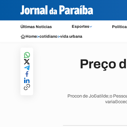
Esportes
Últimas Notícias
Política
Home
>
cotidiano
>
vida urbana
Preço d
Procon de Jo&atilde;o Pessoa
varia&cced