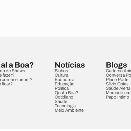
al a Boa?
Notícias
Blogs
da de Shows
Bichos
Caderno Ani
e fazer?
Cultura
Conversa Pol
 comer e beber?
Economia
Pleno Poder
 ficar?
Educação
Sílvio Osias
Política
Saúde Alerta
Qual a Boa?
Mercado em
Cotidiano
Papo Íntimo
Saúde
Tecnologia
Meio Ambiente