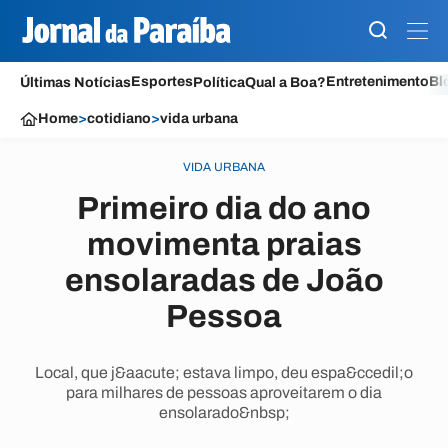
Esportes
Entretenimento
Bl
Últimas Notícias
Política
Qual a Boa?
Home
>
cotidiano
>
vida urbana
VIDA URBANA
Primeiro dia do ano
movimenta praias
ensolaradas de João
Pessoa
Local, que j&aacute; estava limpo, deu espa&ccedil;o
para milhares de pessoas aproveitarem o dia
ensolarado&nbsp;