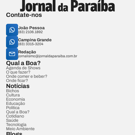
Contate-nos
João Pessoa
(83) 2106.1892
Campina Grande
(83) 3315-3204
Redação
jornalismo@jornaldaparaiba.com.br
Qual a Boa?
Agenda de Shows
O que fazer?
Onde comer e beber?
Onde ficar?
Notícias
Bichos
Cultura
Economia
Educação
Política
Qual a Boa?
Cotidiano
Saúde
Tecnologia
Meio Ambiente
Blogs