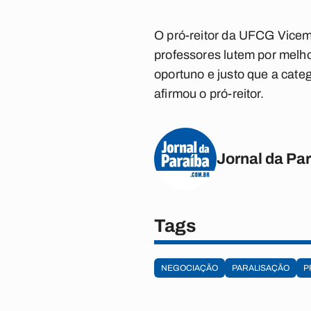
O pró-reitor da UFCG Vicemá
professores lutem por melh
oportuno e justo que a cate
afirmou o pró-reitor.
Jornal da Pa
Tags
NEGOCIAÇÃO
PARALISAÇÃO
P