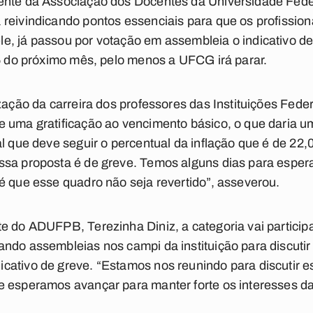
dente da Associação dos Docentes da Universidade Fed
 reivindicando pontos essenciais para que os profissio
, já passou por votação em assembleia o indicativo de
15 do próximo mês, pelo menos a UFCG irá parar.
zação da carreira dos professores das Instituições Fede
e uma gratificação ao vencimento básico, o que daria u
al que deve seguir o percentual da inflação que é de 2
ssa proposta é de greve. Temos alguns dias para espera
é que esse quadro não seja revertido”, asseverou.
e do ADUFPB, Terezinha Diniz, a categoria vai particip
ndo assembleias nos campi da instituição para discutir 
cativo de greve. “Estamos nos reunindo para discutir e
 esperamos avançar para manter forte os interesses da 