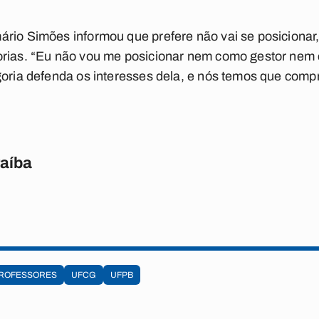
rio Simões informou que prefere não vai se posicionar
orias. “Eu não vou me posicionar nem como gestor ne
goria defenda os interesses dela, e nós temos que compr
raíba
ROFESSORES
UFCG
UFPB