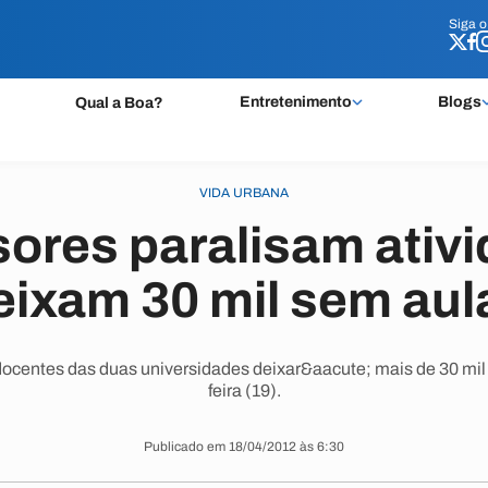
Siga 
Siga 
Entretenimento
Blogs
Qual a Boa?
VIDA URBANA
ores paralisam ativ
eixam 30 mil sem aul
docentes das duas universidades deixar&aacute; mais de 30 mil
feira (19).
Publicado em 18/04/2012 às 6:30