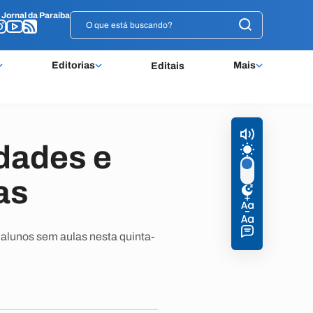
o
o
Jornal da Paraíba
Jornal da Paraíba
Editorias
Mais
Editais
idades e
as
 alunos sem aulas nesta quinta-