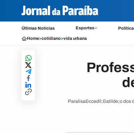
Esportes
Últimas Notícias
Política
Home
>
cotidiano
>
vida urbana
Profess
d
Paralisa&ccedil;&atilde;o dos 