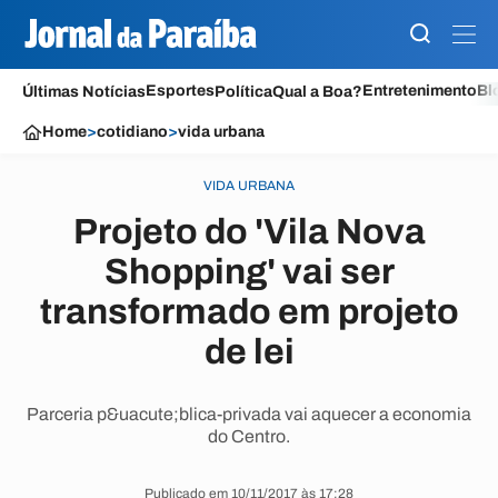
Esportes
Entretenimento
Bl
Últimas Notícias
Política
Qual a Boa?
Home
>
cotidiano
>
vida urbana
VIDA URBANA
Projeto do 'Vila Nova
Shopping' vai ser
transformado em projeto
de lei
Parceria p&uacute;blica-privada vai aquecer a economia
do Centro.
Publicado em 10/11/2017 às 17:28