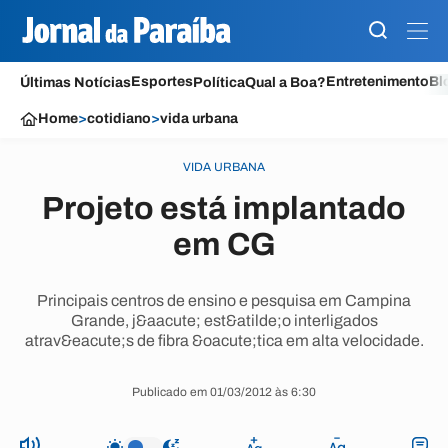
Esportes
Entretenimento
Bl
Últimas Notícias
Política
Qual a Boa?
Home
>
cotidiano
>
vida urbana
VIDA URBANA
Projeto está implantado
em CG
Principais centros de ensino e pesquisa em Campina
Grande, j&aacute; est&atilde;o interligados
atrav&eacute;s de fibra &oacute;tica em alta velocidade.
Publicado em 01/03/2012 às 6:30