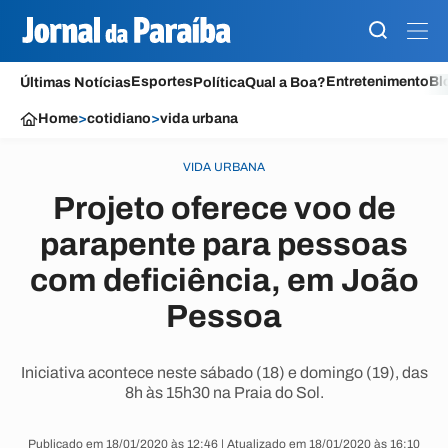
Esportes
Entretenimento
Bl
Últimas Notícias
Política
Qual a Boa?
Home
>
cotidiano
>
vida urbana
VIDA URBANA
Projeto oferece voo de
parapente para pessoas
com deficiência, em João
Pessoa
Iniciativa acontece neste sábado (18) e domingo (19), das
8h às 15h30 na Praia do Sol.
Publicado em 18/01/2020 às 12:46 | Atualizado em 18/01/2020 às 16:10