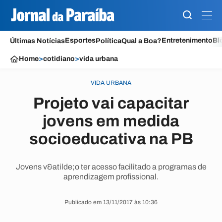
Esportes
Entretenimento
Bl
Últimas Notícias
Política
Qual a Boa?
Home
>
cotidiano
>
vida urbana
VIDA URBANA
Projeto vai capacitar
jovens em medida
socioeducativa na PB
Jovens v&atilde;o ter acesso facilitado a programas de
aprendizagem profissional.
Publicado em 13/11/2017 às 10:36