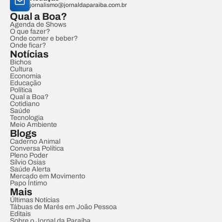
jornalismo@jornaldaparaiba.com.br
Qual a Boa?
Agenda de Shows
O que fazer?
Onde comer e beber?
Onde ficar?
Notícias
Bichos
Cultura
Economia
Educação
Política
Qual a Boa?
Cotidiano
Saúde
Tecnologia
Meio Ambiente
Blogs
Caderno Animal
Conversa Política
Pleno Poder
Sílvio Osias
Saúde Alerta
Mercado em Movimento
Papo Íntimo
Mais
Últimas Notícias
Tábuas de Marés em João Pessoa
Editais
Sobre o Jornal da Paraíba