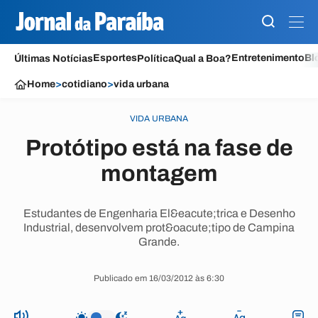
Esportes
Entretenimento
Bl
Últimas Notícias
Política
Qual a Boa?
Home
>
cotidiano
>
vida urbana
VIDA URBANA
Protótipo está na fase de
montagem
Estudantes de Engenharia El&eacute;trica e Desenho
Industrial, desenvolvem prot&oacute;tipo de Campina
Grande.
Publicado em 16/03/2012 às 6:30