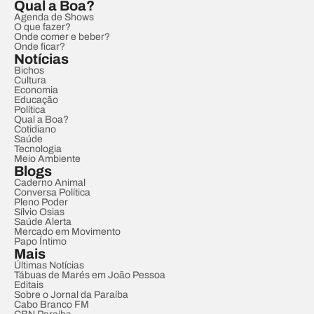
Qual a Boa?
Agenda de Shows
O que fazer?
Onde comer e beber?
Onde ficar?
Notícias
Bichos
Cultura
Economia
Educação
Política
Qual a Boa?
Cotidiano
Saúde
Tecnologia
Meio Ambiente
Blogs
Caderno Animal
Conversa Política
Pleno Poder
Sílvio Osias
Saúde Alerta
Mercado em Movimento
Papo Íntimo
Mais
Últimas Notícias
Tábuas de Marés em João Pessoa
Editais
Sobre o Jornal da Paraíba
Cabo Branco FM