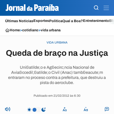
Esportes
Entretenimento
Bl
Últimas Notícias
Política
Qual a Boa?
Home
>
cotidiano
>
vida urbana
VIDA URBANA
Queda de braço na Justiça
Uni&atilde;o e Ag&ecirc;ncia Nacional de
Avia&ccedil;&atilde;o Civil (Anac) tamb&eacute;m
entraram no proceso contra a prefeitura, que destruiu a
pista do aeroclube.
Publicado em 21/02/2012 às 6:30