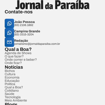
Contate-nos
João Pessoa
(83) 2106.1892
Campina Grande
(83) 3315-3204
Redação
jornalismo@jornaldaparaiba.com.br
Qual a Boa?
Agenda de Shows
O que fazer?
Onde comer e beber?
Onde ficar?
Notícias
Bichos
Cultura
Economia
Educação
Política
Qual a Boa?
Cotidiano
Saúde
Tecnologia
Meio Ambiente
Blogs