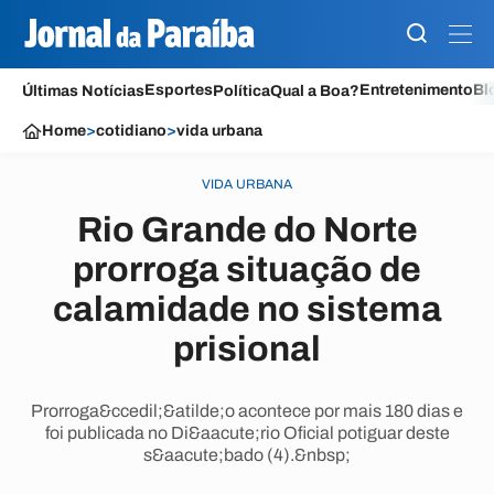
Esportes
Entretenimento
Bl
Últimas Notícias
Política
Qual a Boa?
Home
>
cotidiano
>
vida urbana
VIDA URBANA
Rio Grande do Norte
prorroga situação de
calamidade no sistema
prisional
Prorroga&ccedil;&atilde;o acontece por mais 180 dias e
foi publicada no Di&aacute;rio Oficial potiguar deste
s&aacute;bado (4).&nbsp;