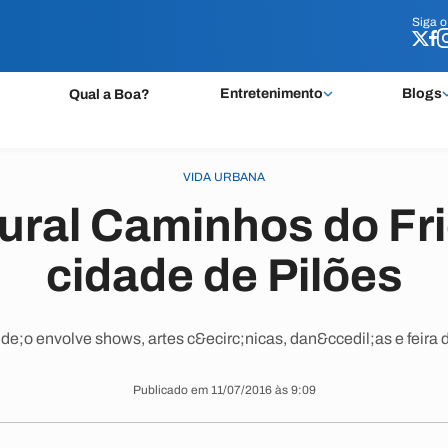
Siga 
Siga 
Entretenimento
Blogs
Qual a Boa?
VIDA URBANA
ural Caminhos do Fr
cidade de Pilões
e;o envolve shows, artes c&ecirc;nicas, dan&ccedil;as e feira
Publicado em 11/07/2016 às 9:09