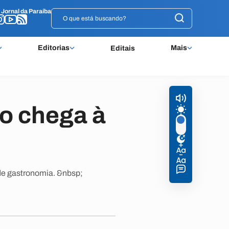
o
o
Jornal da Paraíba
Jornal da Paraíba
Editorias
Mais
Editais
io chega à
 de gastronomia. &nbsp;