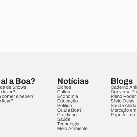
al a Boa?
Notícias
Blogs
da de Shows
Bichos
Caderno Ani
e fazer?
Cultura
Conversa Pol
 comer e beber?
Economia
Pleno Poder
 ficar?
Educação
Sílvio Osias
Política
Saúde Alerta
Qual a Boa?
Mercado em
Cotidiano
Papo Íntimo
Saúde
Tecnologia
Meio Ambiente