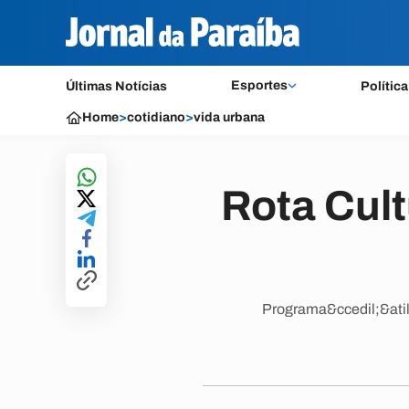
Esportes
Últimas Notícias
Política
Home
>
cotidiano
>
vida urbana
Rota Cult
Programa&ccedil;&atild