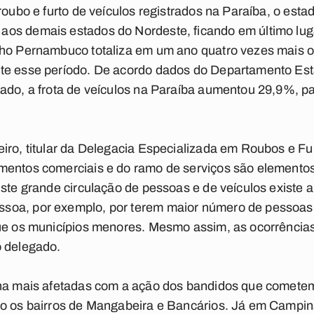
 roubo e furto de veículos registrados na Paraíba, o es
os demais estados do Nordeste, ficando em último luga
nho Pernambuco totaliza em um ano quatro vezes mais o 
te esse período. De acordo dados do Departamento Esta
sado, a frota de veículos na Paraíba aumentou 29,9%, 
iro, titular da Delegacia Especializada em Roubos e Fu
mentos comerciais e do ramo de serviços são elementos
iste grande circulação de pessoas e de veículos existe 
soa, por exemplo, por terem maior número de pessoas,
que os municípios menores. Mesmo assim, as ocorrências
o delegado.
ana mais afetadas com a ação dos bandidos que cometem
ão os bairros de Mangabeira e Bancários. Já em Campin