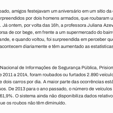
ado, amigos festejavam um aniversário em um sítio da 
urpreendidos por dois homens armados, que roubaram u
Já ontem, por volta das 16h, a professora Juliana Azev
orsa de cor bege, em frente a um supermercado do bair
nde, e quando voltou, foi surpreendida em perceber qu
acontecem diariamente e têm aumentado as estatísticas
acional de Informações de Segurança Pública, Prision
e 2011 a 2014, foram roubados ou furtados 2.890 veícul
dois carros por dia. A maior parte das ocorrências est
sos. De 2013 para o ano passado, o número de veículo
1,9%. O sistema ainda não disponibiliza dados relativo
 que os roubos não têm diminuído.