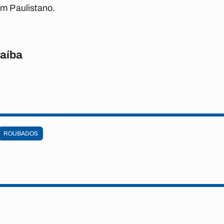
im Paulistano.
raíba
ROUBADOS