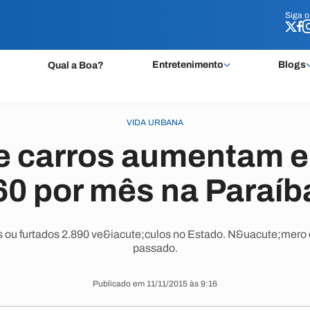
Siga 
Siga 
Entretenimento
Blogs
Qual a Boa?
VIDA URBANA
e carros aumentam e
60 por mês na Paraíb
s ou furtados 2.890 ve&iacute;culos no Estado. N&uacute;mer
passado.
Publicado em 11/11/2015 às 9:16