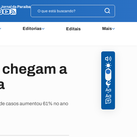
o
o
Jornal da Paraíba
Jornal da Paraíba
Editorias
Mais
Editais
 chegam a
a
o de casos aumentou 61% no ano