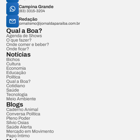
Campina Grande
(83) 3315-3204
Redação
jornalismo@jornaldaparaiba.com.br
Qual a Boa?
Agenda de Shows
O que fazer?
Onde comer e beber?
Onde ficar?
Notícias
Bichos
Cultura
Economia
Educação
Política
Qual a Boa?
Cotidiano
Saúde
Tecnologia
Meio Ambiente
Blogs
Caderno Animal
Conversa Política
Pleno Poder
Sílvio Osias
Saúde Alerta
Mercado em Movimento
Papo Íntimo