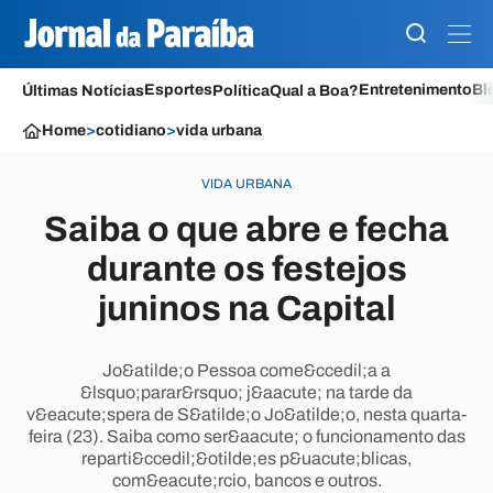
Esportes
Entretenimento
Bl
Últimas Notícias
Política
Qual a Boa?
Home
>
cotidiano
>
vida urbana
VIDA URBANA
Saiba o que abre e fecha
durante os festejos
juninos na Capital
Jo&atilde;o Pessoa come&ccedil;a a
&lsquo;parar&rsquo; j&aacute; na tarde da
v&eacute;spera de S&atilde;o Jo&atilde;o, nesta quarta-
feira (23). Saiba como ser&aacute; o funcionamento das
reparti&ccedil;&otilde;es p&uacute;blicas,
com&eacute;rcio, bancos e outros.