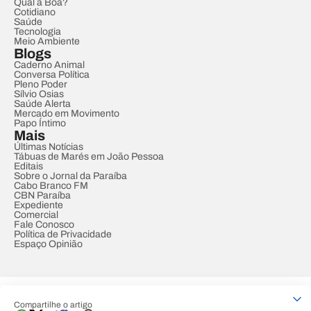
Qual a Boa?
Cotidiano
Saúde
Tecnologia
Meio Ambiente
Blogs
Caderno Animal
Conversa Política
Pleno Poder
Sílvio Osias
Saúde Alerta
Mercado em Movimento
Papo Íntimo
Mais
Últimas Notícias
Tábuas de Marés em João Pessoa
Editais
Sobre o Jornal da Paraíba
Cabo Branco FM
CBN Paraíba
Expediente
Comercial
Fale Conosco
Política de Privacidade
Espaço Opinião
© REDE PARAÍBA DE COMUNICAÇÃO
Compartilhe o artigo