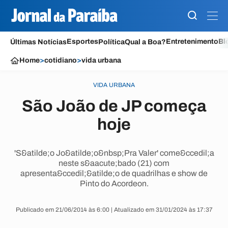
Esportes
Entretenimento
Bl
Últimas Notícias
Política
Qual a Boa?
Home
>
cotidiano
>
vida urbana
VIDA URBANA
São João de JP começa
hoje
'S&atilde;o Jo&atilde;o&nbsp;Pra Valer' come&ccedil;a
neste s&aacute;bado (21) com
apresenta&ccedil;&atilde;o de quadrilhas e show de
Pinto do Acordeon.
Publicado em 21/06/2014 às 6:00 | Atualizado em 31/01/2024 às 17:37