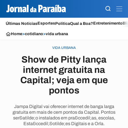
Esportes
Entretenimento
Bl
Últimas Notícias
Política
Qual a Boa?
Home
>
cotidiano
>
vida urbana
VIDA URBANA
Show de Pitty lança
internet gratuita na
Capital; veja em que
pontos
Jampa Digital vai oferecer internet de banga larga
gratuita em mais de cem pontos da Capital. Pontos
ser&atilde;o instalados em pra&ccedil;as, escolas,
Esta&ccedil;&otilde;es Digitais e a Orla.