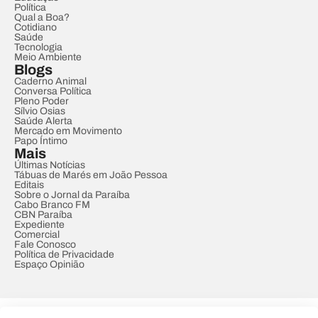
Política
Qual a Boa?
Cotidiano
Saúde
Tecnologia
Meio Ambiente
Blogs
Caderno Animal
Conversa Política
Pleno Poder
Sílvio Osias
Saúde Alerta
Mercado em Movimento
Papo Íntimo
Mais
Últimas Notícias
Tábuas de Marés em João Pessoa
Editais
Sobre o Jornal da Paraíba
Cabo Branco FM
CBN Paraíba
Expediente
Comercial
Fale Conosco
Política de Privacidade
Espaço Opinião
© REDE PARAÍBA DE COMUNICAÇÃO