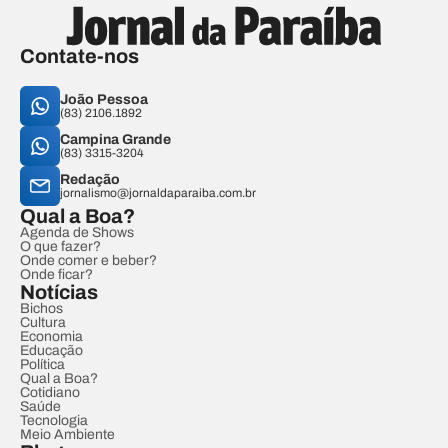
Contate-nos
João Pessoa
(83) 2106.1892
Campina Grande
(83) 3315-3204
Redação
jornalismo@jornaldaparaiba.com.br
Qual a Boa?
Agenda de Shows
O que fazer?
Onde comer e beber?
Onde ficar?
Notícias
Bichos
Cultura
Economia
Educação
Política
Qual a Boa?
Cotidiano
Saúde
Tecnologia
Meio Ambiente