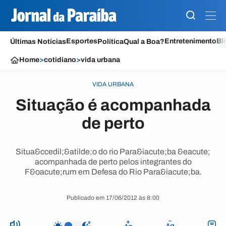
Esportes
Entretenimento
Bl
Últimas Notícias
Política
Qual a Boa?
Home
>
cotidiano
>
vida urbana
VIDA URBANA
Situação é acompanhada
de perto
Situa&ccedil;&atilde;o do rio Para&iacute;ba &eacute;
acompanhada de perto pelos integrantes do
F&oacute;rum em Defesa do Rio Para&iacute;ba.
Publicado em 17/06/2012 às 8:00